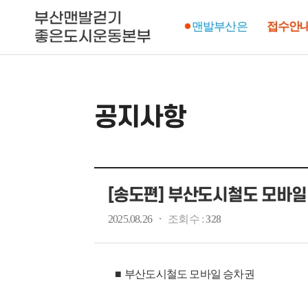
맨발부산은
접수안
공지사항
[송도편] 부산도시철도 모바일
·
2025.08.26
조회수 :
328
■
부산도시철도 모바일 승차권