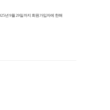
025
년
9
월
29
일까지 회원가입자에 한해