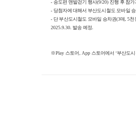
-
송도편 맨발걷기 행사
(9/20)
진행 후 참가
-
당첨자에 대해서 부산도시철도 모바일 
-
단 부산도시철도 모바일 승차권
(3
매
, 5
천
2025.9.30.
발송 예정
.
※
Play
스토어
, App
스토어에서
‘
부산도시