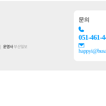
문의
051-461-4
|
운영사
부산일보
happyi@bus