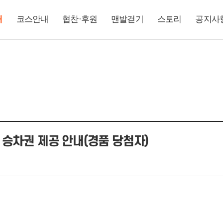
내
코스안내
협찬·후원
맨발걷기
스토리
공지사
 승차권 제공 안내(경품 당첨자)