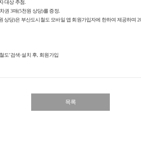
자 대상 추첨
.
승차권
3
매
(5
천원 상당
)
를 증정
.
원 상당
)
은 부산도시철도 모바일 앱 회원가입자에 한하여 제공하며
2
철도
’
검색
·
설치 후
,
회원가입
목록