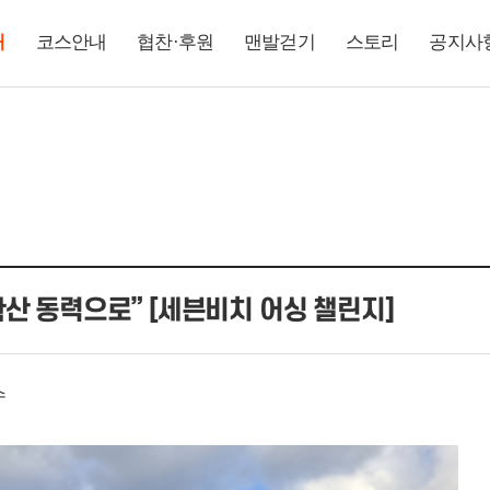
내
코스안내
협찬·후원
맨발걷기
스토리
공지사
산 동력으로” [세븐비치 어싱 챌린지]
수