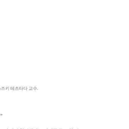
스즈키 테츠타다 교수.
”