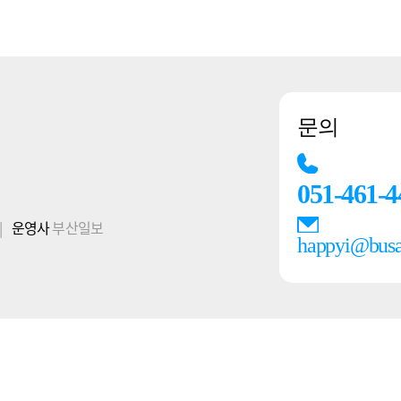
문의
051-461-4
|
운영사
부산일보
happyi@bus